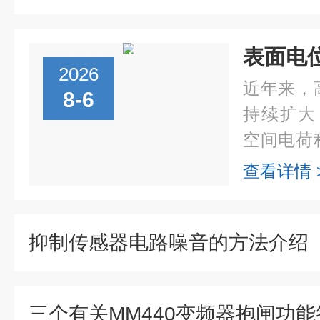
2026
近年来，
8-6
持续扩大
空间电荷
速绝缘老
查看详情 
缆产品可
对线缆绝..
抑制传感器电路噪音的方法介绍
三个有关MM440变频器抱闸功能